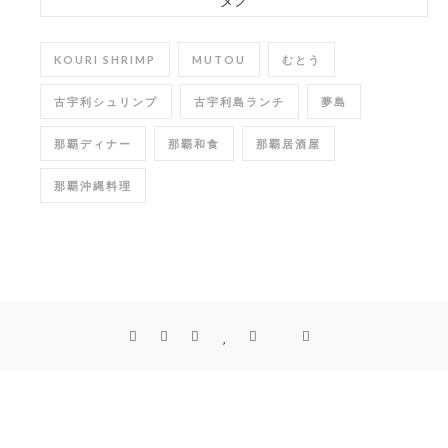
タグ
KOURI SHRIMP
MUTOU
むとう
古宇利シュリンプ
古宇利島ランチ
夢島
那覇ディナー
那覇和食
那覇居酒屋
那覇沖縄料理