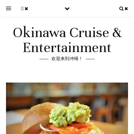
Okinawa Cruise &
Entertainment
欢迎来到冲绳！