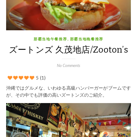
,
那霸当地午餐推荐
那霸当地晚餐推荐
ズートンズ 久茂地店/Zooton’s
No Comments
5
(1)
沖縄ではグルメな、いわゆる高級ハンバーガーがブームです
が、その中でも評価の高いズートンズのご紹介。