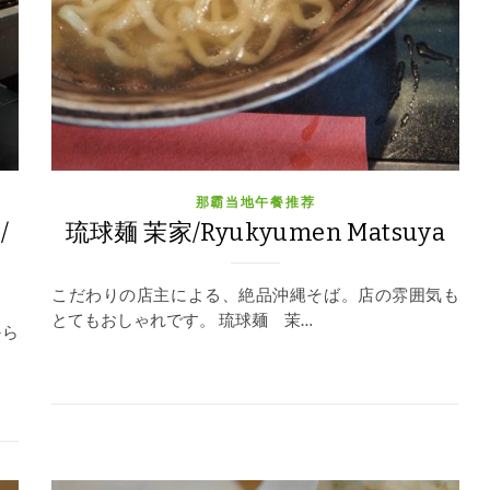
那霸当地午餐推荐
/
琉球麺 茉家/Ryukyumen Matsuya
こだわりの店主による、絶品沖縄そば。店の雰囲気も
とてもおしゃれです。 琉球麺 茉…
から