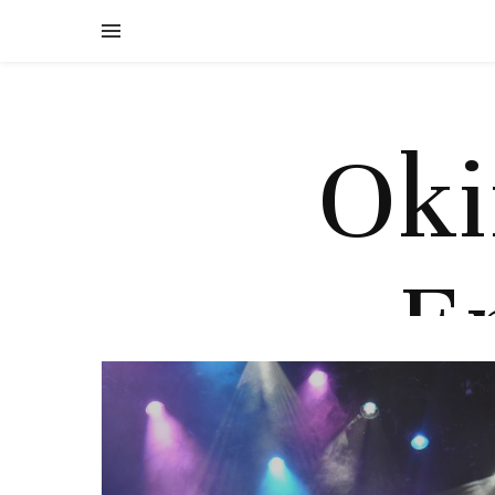
Oki
E