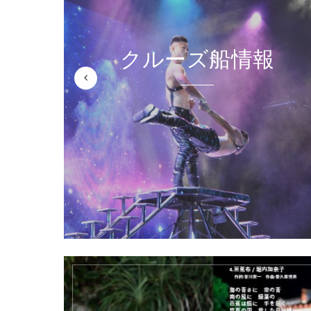
報
石垣島港 [日/中]