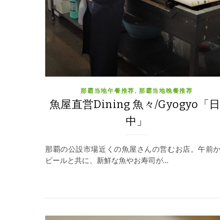
,
那霸当地午餐推荐
那霸当地晚餐推荐
魚屋直営Dining 魚々/Gyogyo「日
中」
那覇の公設市場近くの魚屋さんの営むお店。午前
ビールと共に、新鮮な魚やお寿司が…