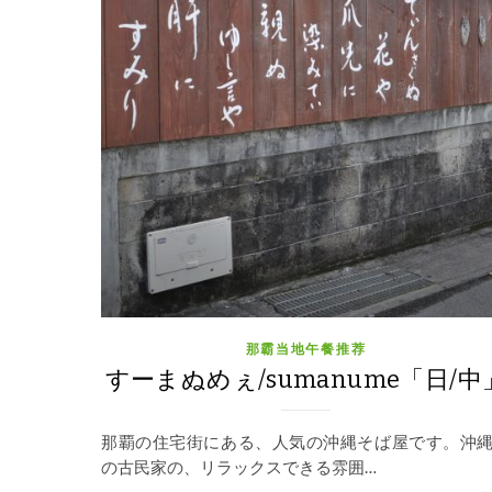
那霸当地午餐推荐
すーまぬめぇ/sumanume「日/中
那覇の住宅街にある、人気の沖縄そば屋です。沖
の古民家の、リラックスできる雰囲…