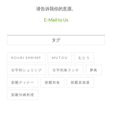
请告诉我你的意愿。
E-Mail to Us
タグ
KOURI SHRIMP
MUTOU
むとう
古宇利シュリンプ
古宇利島ランチ
夢島
那覇ディナー
那覇和食
那覇居酒屋
那覇沖縄料理