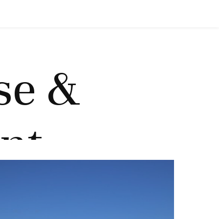
se &
nt